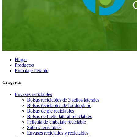
Hogar
Productos
Embalaje flexible
Categorías
Envases reciclables
Bolsas reciclables de 3 sellos laterales
Bolsas reciclables de fondo plano
Bolsas de pie reciclables
Bolsas de fuelle lateral reciclables
Película de embalaje reciclable
Sobres reciclables
Envases reciclados y reciclables